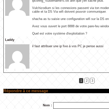
ipconfig_%username%.txt afin que j'en sache plus.
Vulchizodium si les connexions passent via ton modem
cable et ta DS Via wifi doivent pouvoir communiquer.
shacha as tu saisie une configuration wifi sur la DS en
Avez vous ouvert le port 8888 de votre pare-feu wind
Quel est votre système d'exploitation ?
Laddy
il faut attribuer une ip fixe à vos PC je pense aussi
1
2
3
Répondre à ce message
Nom :