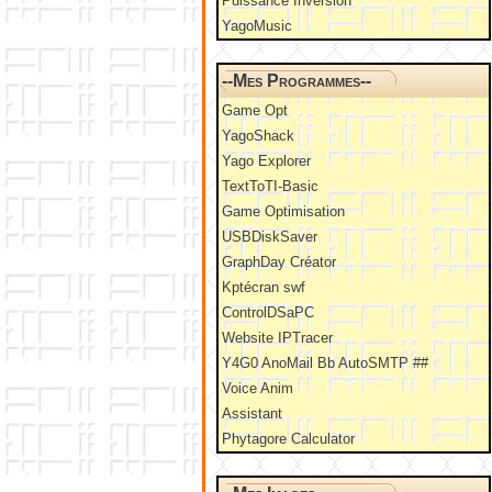
Puissance Inversion
YagoMusic
--Mes Programmes--
Game Opt
YagoShack
Yago Explorer
TextToTI-Basic
Game Optimisation
USBDiskSaver
GraphDay Créator
Kptécran swf
ControlDSaPC
Website IPTracer
Y4G0 AnoMail Bb AutoSMTP ##
Voice Anim
Assistant
Phytagore Calculator