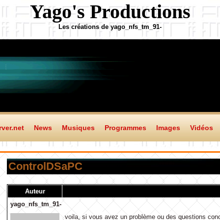
Yago's Productions
Les créations de yago_nfs_tm_91-
ver.net
News
Musiques
Programmes
Images
Vidéos
ControlDSaPC
Auteur
yago_nfs_tm_91-
voila, si vous avez un problème ou des questions con