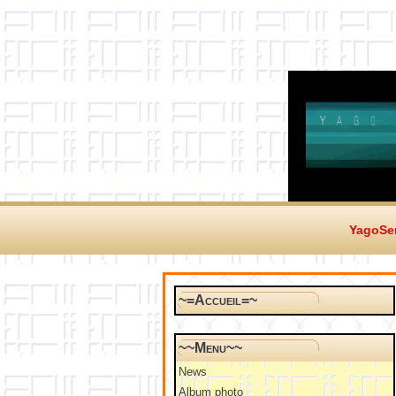
YagoSer
~=Accueil=~
~~Menu~~
News
Album photo