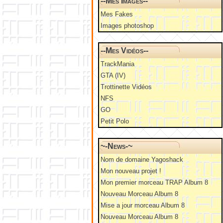
--Mes Images--
Mes Fakes
Images photoshop
--Mes Vidéos--
TrackMania
GTA (IV)
Trottinette Vidéos
NFS
GO
Petit Polo
~-News-~
Nom de domaine Yagoshack
Mon nouveau projet !
Mon premier morceau TRAP Album 8
Nouveau Morceau Album 8
Mise a jour morceau Album 8
Nouveau Morceau Album 8