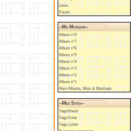
Liens
Forum
--Ma Musique--
Album n°8
Album n°7
Album n°6
Album n°5
Album n°4
Album n°3
Album n°2
Album n°1
Hors Albums, Mixs & Mashups
--Mes Sites--
YagoShack
YagoTchat
Yago Lister