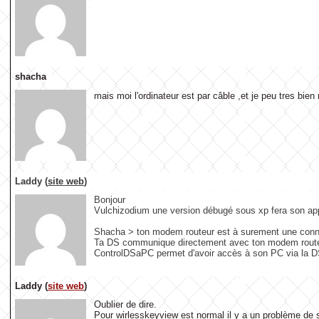
shacha
mais moi l'ordinateur est par câble ,et je peu tres bien
Laddy (
site web
)
Bonjour
Vulchizodium une version débugé sous xp fera son appa
Shacha > ton modem routeur est à surement une conn
Ta DS communique directement avec ton modem routeu
ControlDSaPC permet d'avoir accès à son PC via la DS
Laddy (
site web
)
Oublier de dire.
Pour wirlesskeyview est normal il y a un problème de 