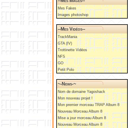
--Mes Images--
Mes Fakes
Images photoshop
--Mes Vidéos--
TrackMania
GTA (IV)
Trottinette Vidéos
NFS
GO
Petit Polo
~-News-~
Nom de domaine Yagoshack
Mon nouveau projet !
Mon premier morceau TRAP Album 8
Nouveau Morceau Album 8
Mise a jour morceau Album 8
Nouveau Morceau Album 8