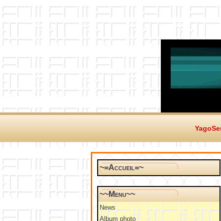
YagoSer
~=Accueil=~
~~Menu~~
News
Album photo