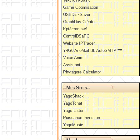
TextToTI-Basic
Game Optimisation
USBDiskSaver
GraphDay Créator
Kptécran swf
ControlDSaPC
Website IPTracer
Y4G0 AnoMail Bb AutoSMTP ##
Voice Anim
Assistant
Phytagore Calculator
--Mes Sites--
YagoShack
YagoTchat
Yago Lister
Puissance Inversion
YagoMusic