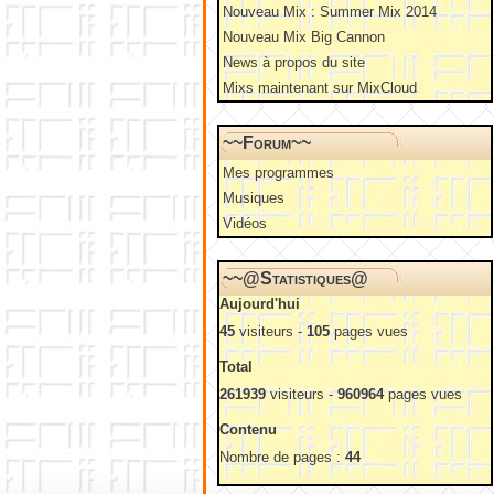
Nouveau Mix : Summer Mix 2014
Nouveau Mix Big Cannon
News à propos du site
Mixs maintenant sur MixCloud
~~Forum~~
Mes programmes
Musiques
Vidéos
~~@Statistiques@
Aujourd'hui
45
visiteurs -
105
pages vues
Total
261939
visiteurs -
960964
pages vues
Contenu
Nombre de pages :
44