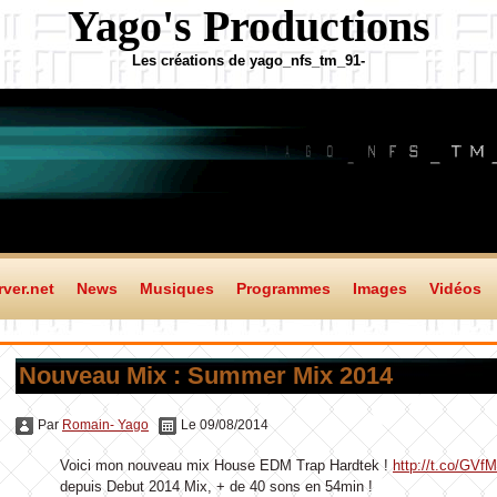
Yago's Productions
Les créations de yago_nfs_tm_91-
ver.net
News
Musiques
Programmes
Images
Vidéos
Nouveau Mix : Summer Mix 2014
Par
Romain- Yago
Le 09/08/2014
Voici mon nouveau mix House EDM Trap Hardtek !
http://t.co/GV
depuis Debut 2014 Mix, + de 40 sons en 54min !