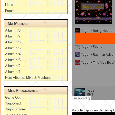
Liens
Forum
--Ma Musique--
Album n°8
Album n°7
Album n°6
Album n°5
Album n°4
Album n°3
Album n°2
Album n°1
Hors Albums, Mixs & Mashups
--Mes Programmes--
Game Opt
YagoShack
Yago Explorer
Voici le clip vidéo de Being 