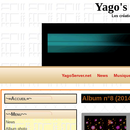
Yago's
Les créat
YagoServer.net
News
Musiqu
Album n°8 (2014
~=Accueil=~
~~Menu~~
News
Album photo