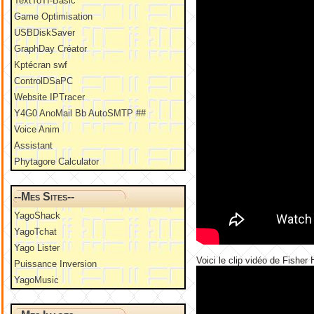
TextToTI-Basic
Game Optimisation
USBDiskSaver
GraphDay Créator
Kptécran swf
ControlDSaPC
Website IPTracer
Y4G0 AnoMail Bb AutoSMTP ##
Voice Anim
Assistant
Phytagore Calculator
--Mes Sites--
YagoShack
YagoTchat
Yago Lister
Voici le clip vidéo de Fisher
Puissance Inversion
YagoMusic