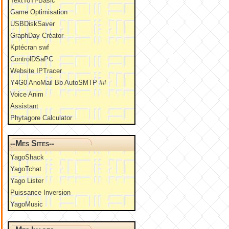
TextToTI-Basic
Game Optimisation
USBDiskSaver
GraphDay Créator
Kptécran swf
ControlDSaPC
Website IPTracer
Y4G0 AnoMail Bb AutoSMTP ##
Voice Anim
Assistant
Phytagore Calculator
--Mes Sites--
YagoShack
YagoTchat
Yago Lister
Puissance Inversion
YagoMusic