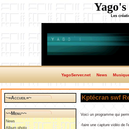
Yago's
Les créat
YagoServer.net
News
Musiqu
Kptécran swf Re
~=Accueil=~
~~Menu~~
Voici un programme qui perm
News
-faire une capture vidéo de l
Album photo