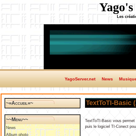
Yago's
Les créat
YagoServer.net
News
Musiqu
TextToTI-Basic 
~=Accueil=~
~~Menu~~
TextToTI-Basic vous permet d
puis le logiciel TI-Conect po
News
Album photo