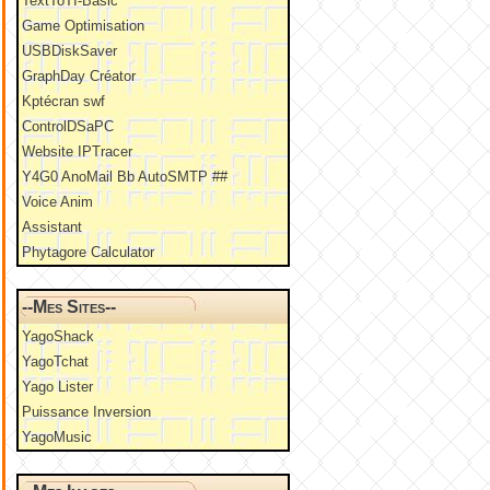
TextToTI-Basic
Game Optimisation
USBDiskSaver
GraphDay Créator
Kptécran swf
ControlDSaPC
Website IPTracer
Y4G0 AnoMail Bb AutoSMTP ##
Voice Anim
Assistant
Phytagore Calculator
--Mes Sites--
YagoShack
YagoTchat
Yago Lister
Puissance Inversion
YagoMusic