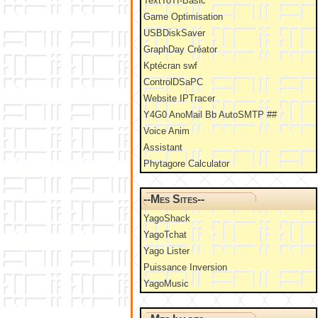
TextToTI-Basic
Game Optimisation
USBDiskSaver
GraphDay Créator
Kptécran swf
ControlDSaPC
Website IPTracer
Y4G0 AnoMail Bb AutoSMTP ##
Voice Anim
Assistant
Phytagore Calculator
--Mes Sites--
YagoShack
YagoTchat
Yago Lister
Puissance Inversion
YagoMusic