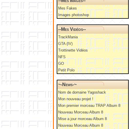
--Mes Images--
Mes Fakes
Images photoshop
--Mes Vidéos--
TrackMania
GTA (IV)
Trottinette Vidéos
NFS
GO
Petit Polo
~-News-~
Nom de domaine Yagoshack
Mon nouveau projet !
Mon premier morceau TRAP Album 8
Nouveau Morceau Album 8
Mise a jour morceau Album 8
Nouveau Morceau Album 8