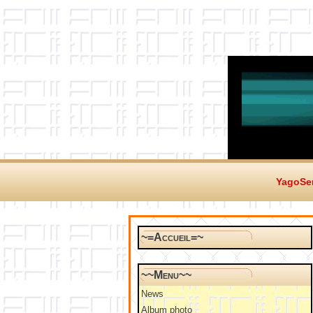
YagoSer
~=Accueil=~
~~Menu~~
News
Album photo