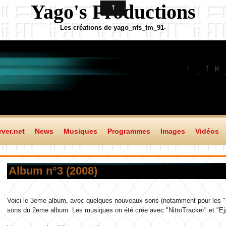
Yago's Productions
Les créations de yago_nfs_tm_91-
ver.net
News
Musiques
Programmes
Images
Vidéos
Album n°3 (2008)
Voici le 3eme album, avec quelques nouveaux sons (notamment pour les "ki
sons du 2eme album. Les musiques on été crée avec "NitroTracker" et "Eja