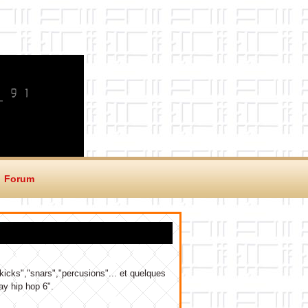
Forum
cks","snars","percusions"... et quelques
y hip hop 6".