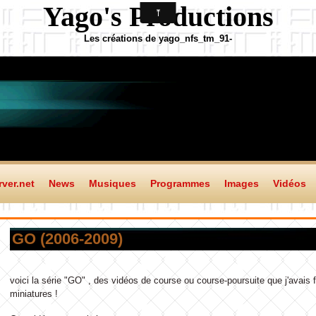
Yago's Productions
Les créations de yago_nfs_tm_91-
ver.net
News
Musiques
Programmes
Images
Vidéos
GO (2006-2009)
voici la série "GO" , des vidéos de course ou course-poursuite que j'avais f
miniatures !