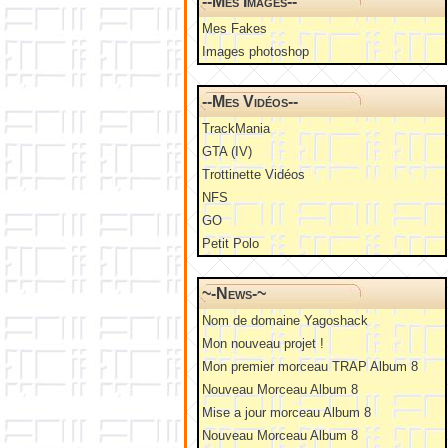
--Mes Images--
Mes Fakes
Images photoshop
--Mes Vidéos--
TrackMania
GTA (IV)
Trottinette Vidéos
NFS
GO
Petit Polo
~-News-~
Nom de domaine Yagoshack
Mon nouveau projet !
Mon premier morceau TRAP Album 8
Nouveau Morceau Album 8
Mise a jour morceau Album 8
Nouveau Morceau Album 8