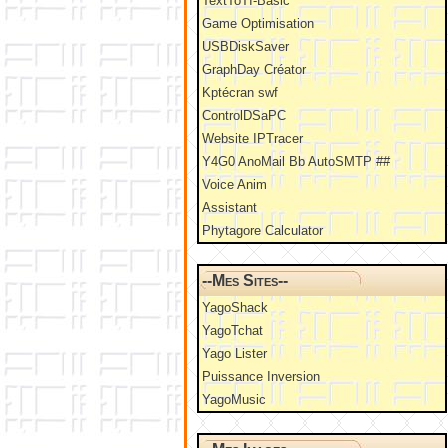
TextToTI-Basic
Game Optimisation
USBDiskSaver
GraphDay Créator
Kptécran swf
ControlDSaPC
Website IPTracer
Y4G0 AnoMail Bb AutoSMTP ##
Voice Anim
Assistant
Phytagore Calculator
--Mes Sites--
YagoShack
YagoTchat
Yago Lister
Puissance Inversion
YagoMusic