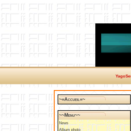
YagoSer
~=Accueil=~
~~Menu~~
News
Album photo