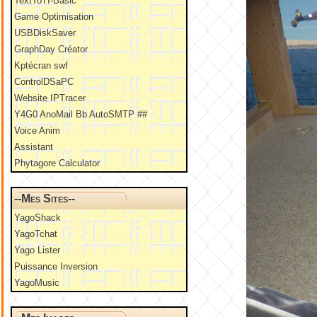
TextToTI-Basic
Game Optimisation
USBDiskSaver
GraphDay Créator
Kptécran swf
ControlDSaPC
Website IPTracer
Y4G0 AnoMail Bb AutoSMTP ##
Voice Anim
Assistant
Phytagore Calculator
--Mes Sites--
YagoShack
YagoTchat
Yago Lister
Puissance Inversion
YagoMusic