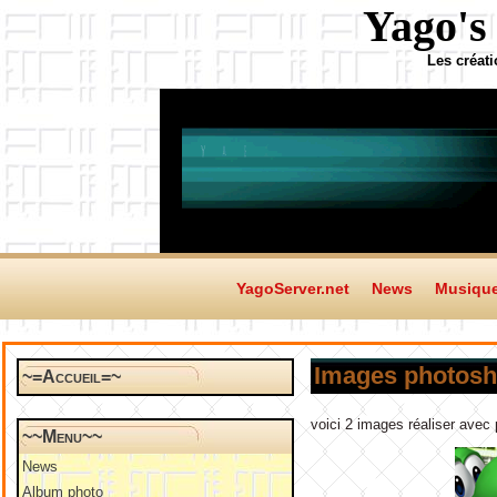
Yago's
Les créat
YagoServer.net
News
Musiqu
Images photosh
~=Accueil=~
voici 2 images réaliser avec
~~Menu~~
News
Album photo