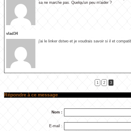
sa ne marche pas. Quelqu'un peu m'aider ?
vlad34
j'ai le linker dstwo et je voudrais savoir si il et compat
1
2
3
Répondre à ce message
Nom :
E-mail :