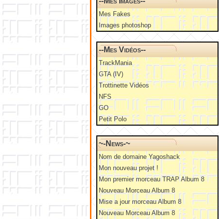
--Mes Images--
Mes Fakes
Images photoshop
--Mes Vidéos--
TrackMania
GTA (IV)
Trottinette Vidéos
NFS
GO
Petit Polo
~-News-~
Nom de domaine Yagoshack
Mon nouveau projet !
Mon premier morceau TRAP Album 8
Nouveau Morceau Album 8
Mise a jour morceau Album 8
Nouveau Morceau Album 8