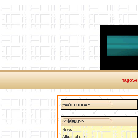
YagoSer
~=Accueil=~
~~Menu~~
News
Album photo