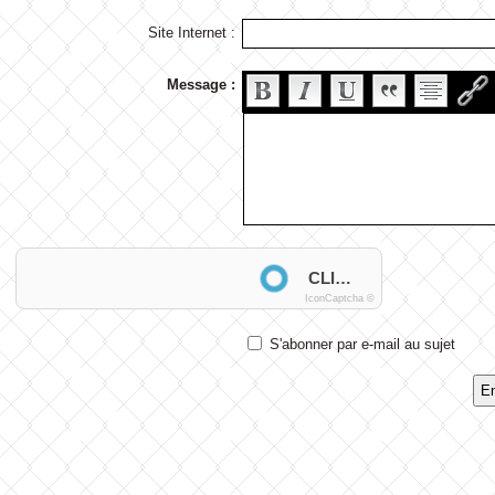
Site Internet :
Message :
Anti-spam
CLIQUEZ POUR VALIDER
IconCaptcha ©
S'abonner par e-mail au sujet