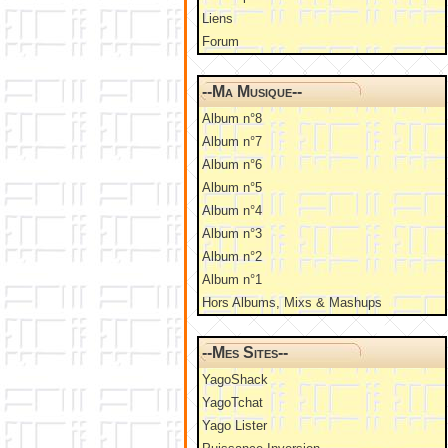
Liens
Forum
--Ma Musique--
Album n°8
Album n°7
Album n°6
Album n°5
Album n°4
Album n°3
Album n°2
Album n°1
Hors Albums, Mixs & Mashups
--Mes Sites--
YagoShack
YagoTchat
Yago Lister