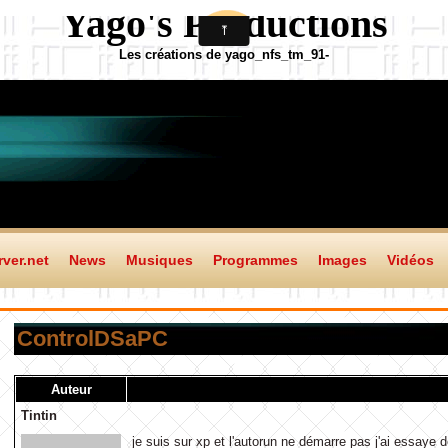
Yago's Productions
Les créations de yago_nfs_tm_91-
ver.net
News
Musiques
Programmes
Images
Vidéos
ControlDSaPC
Auteur
Tintin
je suis sur xp et l'autorun ne démarre pas j'ai essaye 