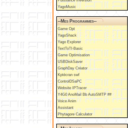
Puissance Inversion
YagoMusic
--Mes Programmes--
Game Opt
YagoShack
Yago Explorer
TextToTI-Basic
Game Optimisation
USBDiskSaver
GraphDay Créator
Kptécran swf
ControlDSaPC
Website IPTracer
Y4G0 AnoMail Bb AutoSMTP ##
Voice Anim
Assistant
Phytagore Calculator