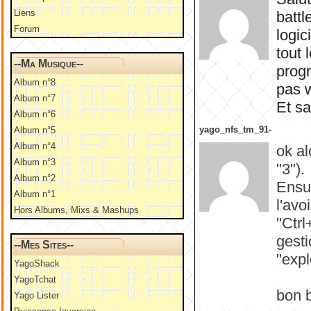
Liens
battl
Forum
logic
tout 
--Ma Musique--
progr
Album n°8
pas 
Album n°7
Et sa
Album n°6
yago_nfs_tm_91-
Album n°5
Album n°4
ok al
Album n°3
"3").
Album n°2
Ensui
Album n°1
l'avo
Hors Albums, Mixs & Mashups
"Ctrl
gesti
--Mes Sites--
"expl
YagoShack
YagoTchat
bon b
Yago Lister