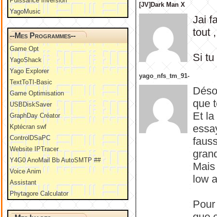
Puissance Inversion
[JV]Dark Man X
YagoMusic
Jai f
tout 
--Mes Programmes--
Game Opt
Si tu
YagoShack
Yago Explorer
yago_nfs_tm_91-
TextToTI-Basic
Désol
Game Optimisation
que t
USBDiskSaver
Et la
GraphDay Créator
essay
Kptécran swf
ControlDSaPC
faus
Website IPTracer
gran
Y4G0 AnoMail Bb AutoSMTP ##
Mais
Voice Anim
low 
Assistant
Phytagore Calculator
Pour 
que c