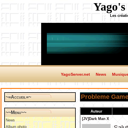
Yago's
Les créat
YagoServer.net
News
Musiqu
Probleme Game 
~=Accueil=~
Auteur
~~Menu~~
[JV]Dark Man X
News
Salut
Album photo