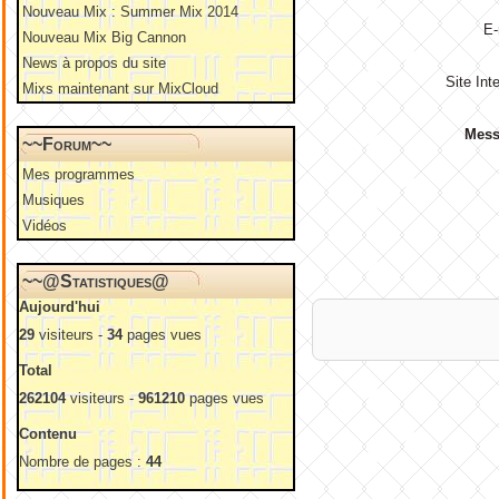
Nouveau Mix : Summer Mix 2014
E-
Nouveau Mix Big Cannon
News à propos du site
Site Inte
Mixs maintenant sur MixCloud
Mess
~~Forum~~
Mes programmes
Musiques
Vidéos
~~@Statistiques@
Aujourd'hui
Anti
29
visiteurs -
34
pages vues
Total
262104
visiteurs -
961210
pages vues
Contenu
Nombre de pages :
44