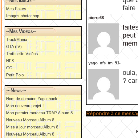
--Mes Images--
faire 
Mes Fakes
Images photoshop
pierre68
faite
--Mes Vidéos--
peut 
TrackMania
meme
GTA (IV)
Trottinette Vidéos
NFS
yago_nfs_tm_91-
GO
oula,
Petit Polo
? car
~-News-~
Nom de domaine Yagoshack
Mon nouveau projet !
Mon premier morceau TRAP Album 8
Répondre à ce messa
Nouveau Morceau Album 8
Mise a jour morceau Album 8
Nouveau Morceau Album 8