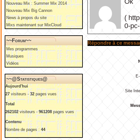
Ok
Nouveau Mix : Summer Mix 2014
Nouveau Mix Big Cannon
( ht
News à propos du site
0-pc-
Mixs maintenant sur MixCloud
~~Forum~~
Répondre à ce messa
Mes programmes
Musiques
Vidéos
E-
~~@Statistiques@
Aujourd'hui
Site Inte
27
visiteurs -
32
pages vues
Total
Mess
262102
visiteurs -
961208
pages vues
Contenu
Nombre de pages :
44