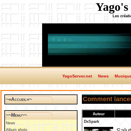
Yago's
Les créat
YagoServer.net
News
Musiqu
Comment lance
~=Accueil=~
Auteur
~~Menu~~
DxSpark
News
Salut
Album photo