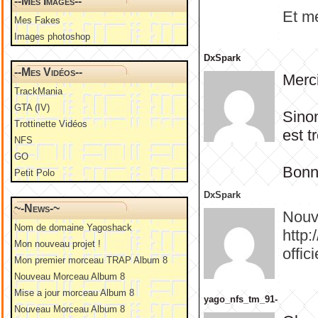
--Mes Images--
Et me
Mes Fakes
Images photoshop
DxSpark
--Mes Vidéos--
Merc
TrackMania
GTA (IV)
Sinon
Trottinette Vidéos
est t
NFS
GO
Bonn
Petit Polo
DxSpark
~-News-~
Nouv
Nom de domaine Yagoshack
http
Mon nouveau projet !
offic
Mon premier morceau TRAP Album 8
Nouveau Morceau Album 8
Mise a jour morceau Album 8
yago_nfs_tm_91-
Nouveau Morceau Album 8