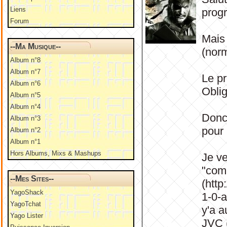
Liens
prog
Forum
Mais 
--Ma Musique--
(norm
Album n°8
Album n°7
Le pr
Album n°6
Oblig
Album n°5
Album n°4
Donc 
Album n°3
pour
Album n°2
Album n°1
Hors Albums, Mixs & Mashups
Je ve
"comm
--Mes Sites--
(htt
YagoShack
1-0-
YagoTchat
y'a a
Yago Lister
JVC 