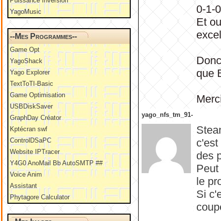
Puissance Inversion
0-1-0
YagoMusic
Et ou
excel
--Mes Programmes--
Game Opt
Donc 
YagoShack
que 
Yago Explorer
TextToTI-Basic
Game Optimisation
Merc
USBDiskSaver
yago_nfs_tm_91-
GraphDay Créator
Steam
Kptécran swf
ControlDSaPC
c'est
Website IPTracer
des p
Y4G0 AnoMail Bb AutoSMTP ##
Peut
Voice Anim
le p
Assistant
Si c'
Phytagore Calculator
coupe