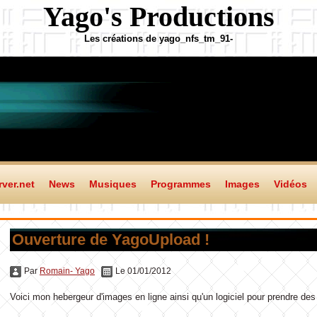
Yago's Productions
Les créations de yago_nfs_tm_91-
ver.net
News
Musiques
Programmes
Images
Vidéos
Ouverture de YagoUpload !
Par
Romain- Yago
Le 01/01/2012
Voici mon hebergeur d'images en ligne ainsi qu'un logiciel pour prendre des