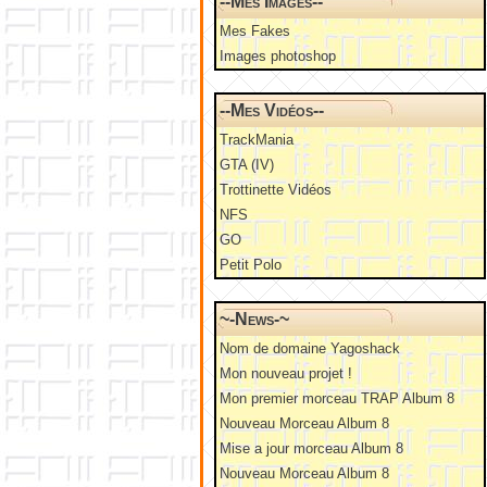
--Mes Images--
Mes Fakes
Images photoshop
--Mes Vidéos--
TrackMania
GTA (IV)
Trottinette Vidéos
NFS
GO
Petit Polo
~-News-~
Nom de domaine Yagoshack
Mon nouveau projet !
Mon premier morceau TRAP Album 8
Nouveau Morceau Album 8
Mise a jour morceau Album 8
Nouveau Morceau Album 8