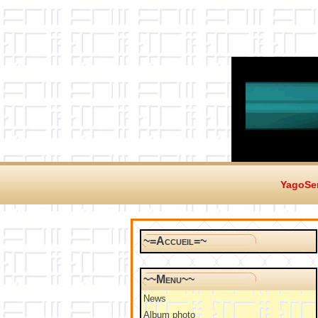
YagoSer
~=Accueil=~
~~Menu~~
News
Album photo