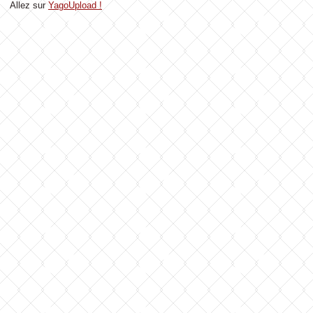
Allez sur
YagoUpload !