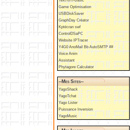
TextToTI-Basic
Game Optimisation
USBDiskSaver
GraphDay Créator
Kptécran swf
ControlDSaPC
Website IPTracer
Y4G0 AnoMail Bb AutoSMTP ##
Voice Anim
Assistant
Phytagore Calculator
--Mes Sites--
YagoShack
YagoTchat
Yago Lister
Puissance Inversion
YagoMusic