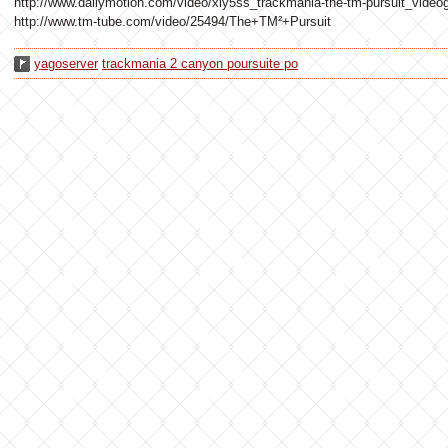
http://www.dailymotion.com/video/xly5ss_trackmania-the-tm-pursuit_vide
http://www.tm-tube.com/video/25494/The+TM²+Pursuit
yagoserver
trackmania 2 canyon poursuite po