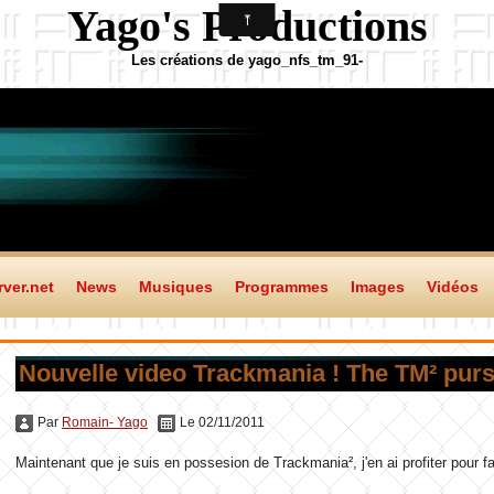
Yago's Productions
Les créations de yago_nfs_tm_91-
ver.net
News
Musiques
Programmes
Images
Vidéos
Nouvelle video Trackmania ! The TM² purs
Par
Romain- Yago
Le 02/11/2011
Maintenant que je suis en possesion de Trackmania², j'en ai profiter pour fa