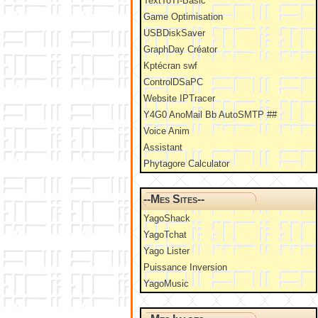
TextToTI-Basic
Game Optimisation
USBDiskSaver
GraphDay Créator
Kptécran swf
ControlDSaPC
Website IPTracer
Y4G0 AnoMail Bb AutoSMTP ##
Voice Anim
Assistant
Phytagore Calculator
--Mes Sites--
YagoShack
YagoTchat
Yago Lister
Puissance Inversion
YagoMusic