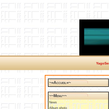
YagoSer
~=Accueil=~
~~Menu~~
News
Album photo