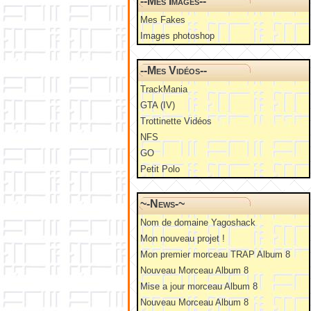
--Mes Images--
Mes Fakes
Images photoshop
--Mes Vidéos--
TrackMania
GTA (IV)
Trottinette Vidéos
NFS
GO
Petit Polo
~-News-~
Nom de domaine Yagoshack
Mon nouveau projet !
Mon premier morceau TRAP Album 8
Nouveau Morceau Album 8
Mise a jour morceau Album 8
Nouveau Morceau Album 8