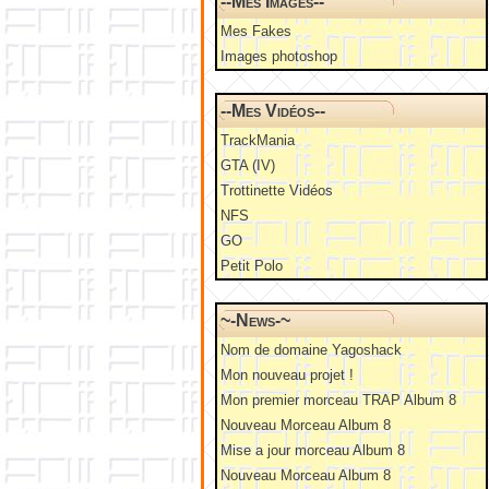
--Mes Images--
Mes Fakes
Images photoshop
--Mes Vidéos--
TrackMania
GTA (IV)
Trottinette Vidéos
NFS
GO
Petit Polo
~-News-~
Nom de domaine Yagoshack
Mon nouveau projet !
Mon premier morceau TRAP Album 8
Nouveau Morceau Album 8
Mise a jour morceau Album 8
Nouveau Morceau Album 8