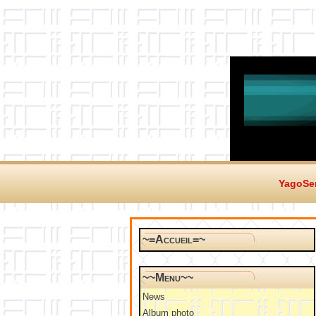
YagoSer
~=Accueil=~
~~Menu~~
News
Album photo