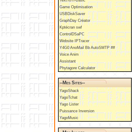
TextToTI-Basic
Game Optimisation
USBDiskSaver
GraphDay Créator
Kptécran swf
ControlDSaPC
Website IPTracer
Y4G0 AnoMail Bb AutoSMTP ##
Voice Anim
Assistant
Phytagore Calculator
--Mes Sites--
YagoShack
YagoTchat
Yago Lister
Puissance Inversion
YagoMusic