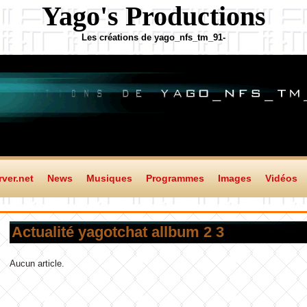
Yago's Productions
Les créations de yago_nfs_tm_91-
ver.net
News
Musiques
Programmes
Images
Vidéos
Actualité yagotchat allbum 2 3
Aucun article.