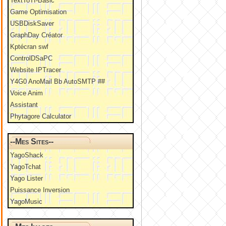
TextToTI-Basic
Game Optimisation
USBDiskSaver
GraphDay Créator
Kptécran swf
ControlDSaPC
Website IPTracer
Y4G0 AnoMail Bb AutoSMTP ##
Voice Anim
Assistant
Phytagore Calculator
--Mes Sites--
YagoShack
YagoTchat
Yago Lister
Puissance Inversion
YagoMusic