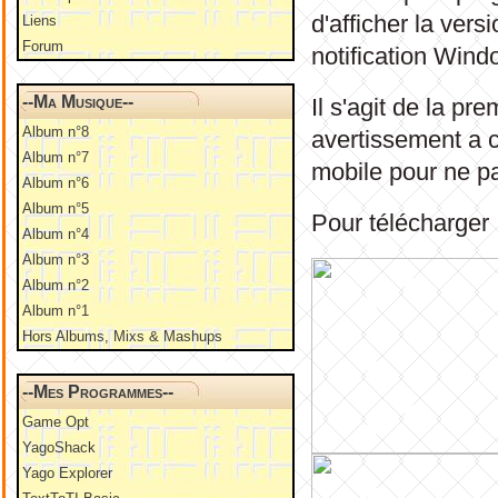
d'afficher la ver
Liens
Forum
notification Wind
--Ma Musique--
Il s'agit de la pr
Album n°8
avertissement a 
Album n°7
mobile pour ne p
Album n°6
Album n°5
Pour télécharger
Album n°4
Album n°3
Album n°2
Album n°1
Hors Albums, Mixs & Mashups
--Mes Programmes--
Game Opt
YagoShack
Yago Explorer