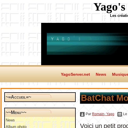
Yago's
Les créat
YagoServer.net
News
Musiqu
BatChat Mob
~=Accueil=~
~~Menu~~
Par
Romain- Yago
Le
News
Voici un petit pr
Album photo