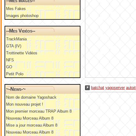
--Mes Images--
Mes Fakes
Images photoshop
--Mes Vidéos--
TrackMania
GTA (IV)
Trottinette Vidéos
NFS
GO
Petit Polo
batchat
yagoserver
autoit
~-News-~
Nom de domaine Yagoshack
Mon nouveau projet !
Mon premier morceau TRAP Album 8
Nouveau Morceau Album 8
Mise a jour morceau Album 8
Nouveau Morceau Album 8