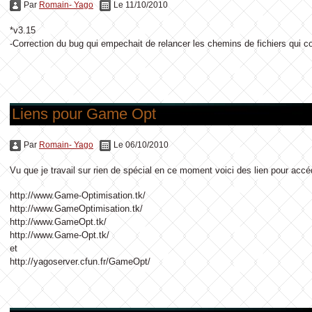
Par
Romain- Yago
Le 11/10/2010
*v3.15
-Correction du bug qui empechait de relancer les chemins de fichiers qui c
Liens pour Game Opt
Par
Romain- Yago
Le 06/10/2010
Vu que je travail sur rien de spécial en ce moment voici des lien pour acc
http://www.Game-Optimisation.tk/
http://www.GameOptimisation.tk/
http://www.GameOpt.tk/
http://www.Game-Opt.tk/
et
http://yagoserver.cfun.fr/GameOpt/