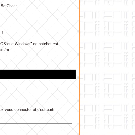
 BatChat :
 !
es OS que Windows" de batchat est
com/m
ez vous connecter et c'est parti !