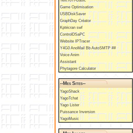
TextToTI-Basic
Game Optimisation
USBDiskSaver
GraphDay Créator
Kptécran swf
ControlDSaPC
Website IPTracer
Y4G0 AnoMail Bb AutoSMTP ##
Voice Anim
Assistant
Phytagore Calculator
--Mes Sites--
YagoShack
YagoTchat
Yago Lister
Puissance Inversion
YagoMusic