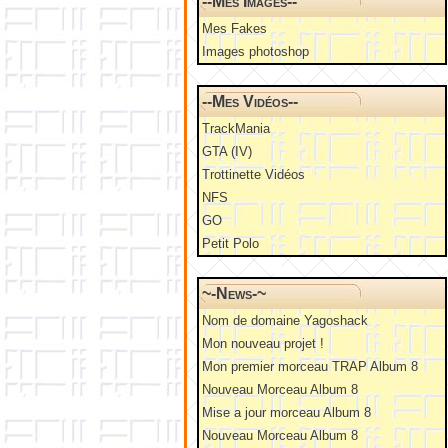
--Mes Images--
Mes Fakes
Images photoshop
--Mes Vidéos--
TrackMania
GTA (IV)
Trottinette Vidéos
NFS
GO
Petit Polo
~-News-~
Nom de domaine Yagoshack
Mon nouveau projet !
Mon premier morceau TRAP Album 8
Nouveau Morceau Album 8
Mise a jour morceau Album 8
Nouveau Morceau Album 8