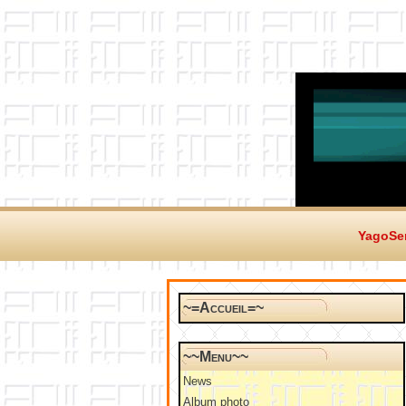
YagoSer
~=Accueil=~
~~Menu~~
News
Album photo