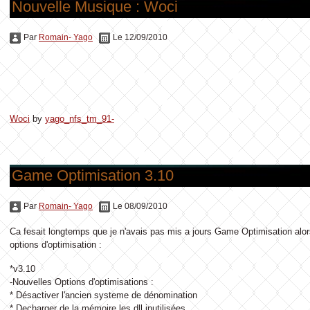
Nouvelle Musique : Woci
Par
Romain- Yago
Le 12/09/2010
Woci
by
yago_nfs_tm_91-
Game Optimisation 3.10
Par
Romain- Yago
Le 08/09/2010
Ca fesait longtemps que je n'avais pas mis a jours Game Optimisation alor
options d'optimisation :
*v3.10
-Nouvelles Options d'optimisations :
* Désactiver l'ancien systeme de dénomination
* Decharger de la mémoire les dll inutilisées