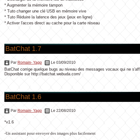
* Augmenter la mémoire tampon
* Tuto changer une clé USB en mémoire vive
* Tuto Réduire la latence des jeux (jeux en ligne)
* Activer l'acces direct au cache pour la carte réseau
BatChat 1.7
Par
Romain- Yago
Le 03/09/2010
BatChat corrige quelque bugs au niveau des messages vocaux qui ne s'affic
Disponible sur http://batchat.webuda.com/
BatChat 1.6
Par
Romain- Yago
Le 22/08/2010
*v1.6
-
Un assistant pour envoyer des images plus facilement