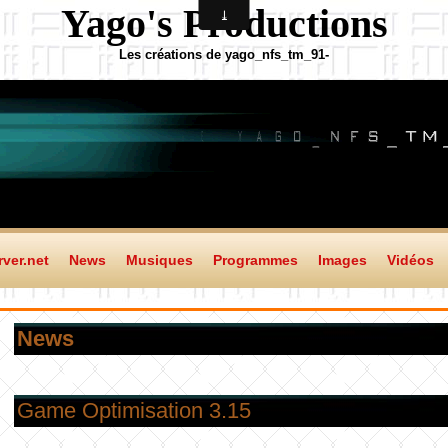
Yago's Productions
Les créations de yago_nfs_tm_91-
ver.net
News
Musiques
Programmes
Images
Vidéos
News
Game Optimisation 3.15