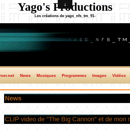
Yago's Productions
Les créations de yago_nfs_tm_91-
ver.net
News
Musiques
Programmes
Images
Vidéos
News
CLIP video de "The Big Cannon" et de mon