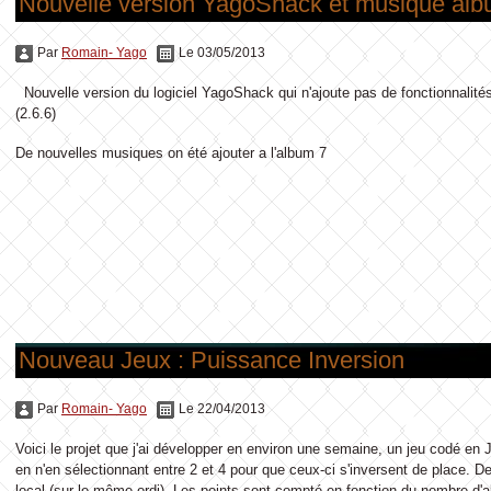
Nouvelle version YagoShack et musique alb
Par
Romain- Yago
Le 03/05/2013
Nouvelle version du logiciel YagoShack qui n'ajoute pas de fonctionnalit
(2.6.6)
De nouvelles musiques on été ajouter a l'album 7
Nouveau Jeux : Puissance Inversion
Par
Romain- Yago
Le 22/04/2013
Voici le projet que j'ai développer en environ une semaine, un jeu codé en J
en n'en sélectionnant entre 2 et 4 pour que ceux-ci s'inversent de place. De
local (sur le même ordi). Les points sont compté en fonction du nombre d'