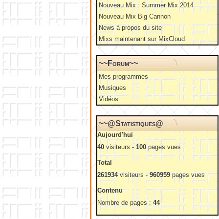
Nouveau Mix : Summer Mix 2014
Nouveau Mix Big Cannon
News à propos du site
Mixs maintenant sur MixCloud
~~Forum~~
Mes programmes
Musiques
Vidéos
~~@Statistiques@
Aujourd'hui
40
visiteurs -
100
pages vues
Total
261934
visiteurs -
960959
pages vues
Contenu
Nombre de pages :
44