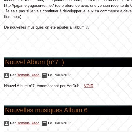
http://pigame.yagoserver.net/ (de préférence avec une version récente de
Je sais pas si je vais continuer à développer le jeux ca commence à deven
flemme x)
De nouvelles musiques on été ajouter a l'album 7.
Nouvel Album (n°7 !)
Par
Romain- Yago
Le 19/03/2013
Nouvel Album n°7, commancant par HarDub !
VOIR
Nouvelles musiques Album 6
Par
Romain- Yago
Le 10/03/2013