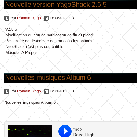
Nouvelle version YagoShack 2.6.5
Par
Romain- Yago
Le 06/02/2013
*v2.6.5
-Modification du son de notification de fin d'upload
-Possibilité de désactiver ce son dans les options
-NoelShack n'est plus compatible
-Musique A Propos
Nouvelles musiques Album 6
Par
Romain- Yago
Le 20/01/2013
Nouvelles musiques Album 6 :