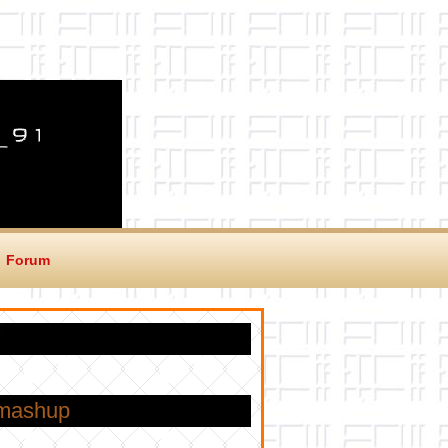
Forum
 mashup