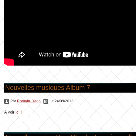
Nouvelles musiques Album 7
Par
Romain- Yago
Le 24/09/2013
A voir
ici !