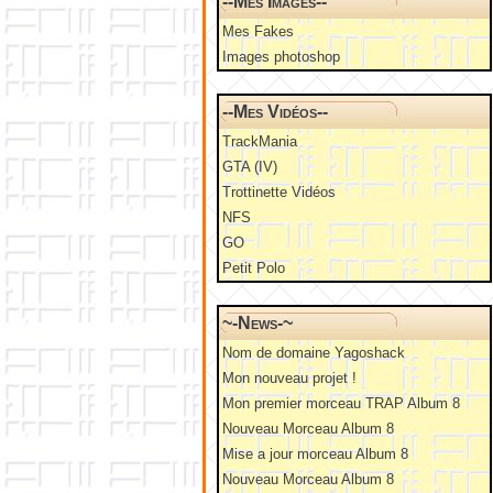
--Mes Images--
Mes Fakes
Images photoshop
--Mes Vidéos--
TrackMania
GTA (IV)
Trottinette Vidéos
NFS
GO
Petit Polo
~-News-~
Nom de domaine Yagoshack
Mon nouveau projet !
Mon premier morceau TRAP Album 8
Nouveau Morceau Album 8
Mise a jour morceau Album 8
Nouveau Morceau Album 8