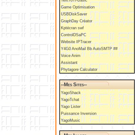
TextToTI-Basic
Game Optimisation
USBDiskSaver
GraphDay Créator
Kptécran swf
ControlDSaPC
Website IPTracer
Y4G0 AnoMail Bb AutoSMTP ##
Voice Anim
Assistant
Phytagore Calculator
--Mes Sites--
YagoShack
YagoTchat
Yago Lister
Puissance Inversion
YagoMusic