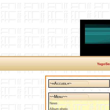
YagoSer
~=Accueil=~
~~Menu~~
News
Album photo