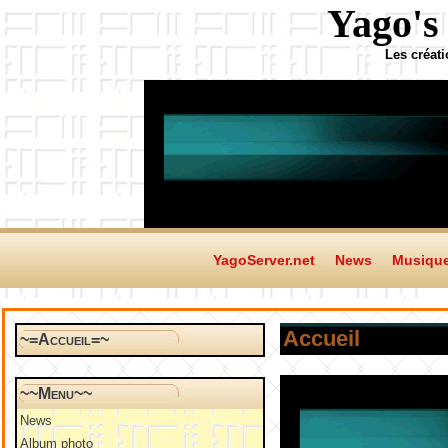
Yago's
Les créat
YagoServer.net
News
Musiqu
Accueil
~=Accueil=~
~~Menu~~
News
Album photo