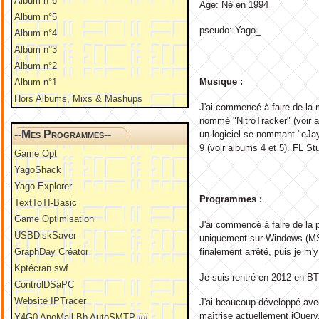
Album n°6
Age: Né en 1994
Album n°5
pseudo: Yago_
Album n°4
Album n°3
Album n°2
Musique :
Album n°1
Hors Albums, Mixs & Mashups
J'ai commencé à faire de la 
nommé "NitroTracker" (voir al
--Mes Programmes--
un logiciel se nommant "eJay" 
9 (voir albums 4 et 5). FL St
Game Opt
YagoShack
Yago Explorer
Programmes :
TextToTI-Basic
Game Optimisation
J'ai commencé à faire de la 
USBDiskSaver
uniquement sur Windows (MS-
finalement arrêté, puis je m
GraphDay Créator
Kptécran swf
Je suis rentré en 2012 en BT
ControlDSaPC
Website IPTracer
J'ai beaucoup développé ave
maîtrise actuellement jQuer
Y4G0 AnoMail Bb AutoSMTP ##