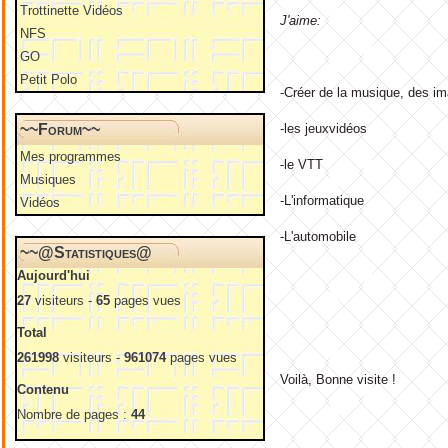
Trottinette Vidéos
J'aime:
NFS
GO
Petit Polo
-Créer de la musique, des i
~~Forum~~
-les jeuxvidéos
Mes programmes
-le VTT
Musiques
-L'informatique
Vidéos
-L'automobile
~~@Statistiques@
Aujourd'hui
27
visiteurs -
65
pages vues
Total
261998
visiteurs -
961074
pages vues
Voilà, Bonne visite !
Contenu
Nombre de pages :
44