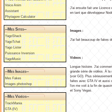
Voice Anim
J'ai ensuite fait une Licence
Assistant
en tant que développeur No
Phytagore Calculator
--Mes Sites--
Images :
YagoShack
J'ai fait beaucoup de fakes d
YagoTchat
Yago Lister
Puissance Inversion
Videos :
YagoMusic
Longue histoire. J'ai commen
--Mes Images--
grande série de vidéos. À la
(voir GO). Plus sérieusement
Mes Fakes
faites avec GTA IV et aussi de
Images photoshop
l'on me voit à la fin de quas
et Sony Vegas.
--Mes Vidéos--
TrackMania
GTA (IV)