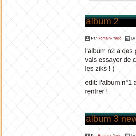
album 2
Par
Romain- Yago
Le
l'album n2 a des
vais essayer de co
les ziks ! )
edit: l'album n°1 
rentrer !
album 3 ne
Par
Romain- Yago
Le