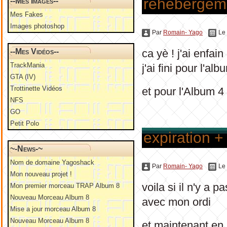
rehebergem
--Mes Images--
Mes Fakes
Images photoshop
Par
Romain- Yago
Le
--Mes Vidéos--
ca yè ! j'ai enfa
TrackMania
j'ai fini pour l'al
GTA (IV)
Trottinette Vidéos
et pour l'Album 4
NFS
GO
Petit Polo
expiration +
~-News-~
Nom de domaine Yagoshack
Par
Romain- Yago
Le
Mon nouveau projet !
voila si il n'y a 
Mon premier morceau TRAP Album 8
Nouveau Morceau Album 8
avec mon ordi
Mise a jour morceau Album 8
Nouveau Morceau Album 8
et maintenant en 