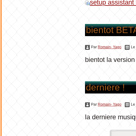
setup assistant
bientot BET
Par
Romain- Yago
Le
bientot la versio
derniere !
Par
Romain- Yago
Le
la derniere musiq