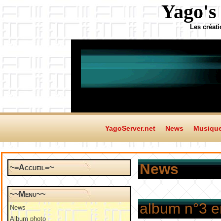
Yago's
Les créat
YagoServer.net
News
Musiqu
News
~=Accueil=~
~~Menu~~
album n°3 e
News
Album photo