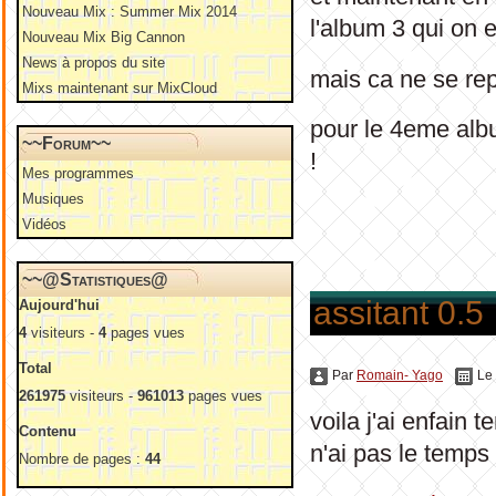
Nouveau Mix : Summer Mix 2014
l'album 3 qui on e
Nouveau Mix Big Cannon
News à propos du site
mais ca ne se re
Mixs maintenant sur MixCloud
pour le 4eme albu
~~Forum~~
!
Mes programmes
Musiques
Vidéos
~~@Statistiques@
assitant 0.5
Aujourd'hui
4
visiteurs -
4
pages vues
Total
Par
Romain- Yago
Le
261975
visiteurs -
961013
pages vues
voila j'ai enfain
Contenu
n'ai pas le temps
Nombre de pages :
44