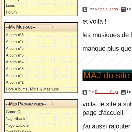
Liens
Par
Romain- Yago
Le
Forum
et voila !
--Ma Musique--
les musiques de l
Album n°8
Album n°7
manque plus que 
Album n°6
Album n°5
Album n°4
Album n°3
MAJ du site
Album n°2
Album n°1
Hors Albums, Mixs & Mashups
Par
Romain- Yago
Le
voila, le site a s
--Mes Programmes--
page d'accueil
Game Opt
YagoShack
j'ai aussi rajoute
Yago Explorer