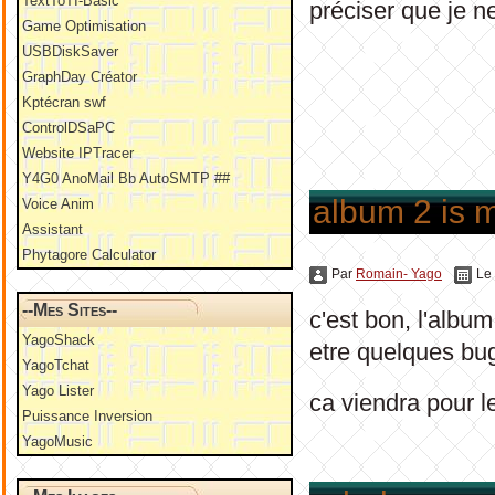
TextToTI-Basic
préciser que je n
Game Optimisation
USBDiskSaver
GraphDay Créator
Kptécran swf
ControlDSaPC
Website IPTracer
Y4G0 AnoMail Bb AutoSMTP ##
album 2 is 
Voice Anim
Assistant
Phytagore Calculator
Par
Romain- Yago
Le
--Mes Sites--
c'est bon, l'albu
YagoShack
etre quelques bug
YagoTchat
Yago Lister
ca viendra pour le 3
Puissance Inversion
YagoMusic